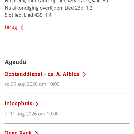
Na preek, met cantorij:
Lied 433: 1a,2c,3a4c,5a
Na afkondiging overlijden:
Lied 23b: 1,2
Slotlied:
Lied 435: 1,4
terug
Agenda
Ochtenddienst – ds. A. Alblas
zo 09 aug 2026 om 10:00
Inloophuis
di 11 aug 2026 om 10:00
Open Kerk