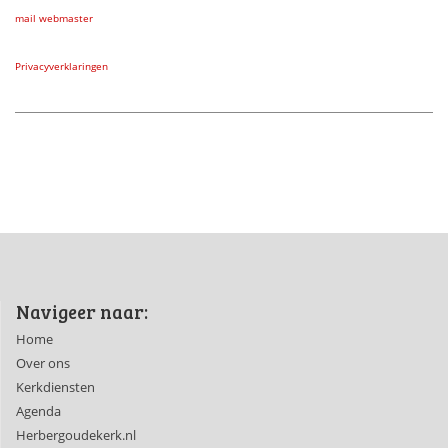
mail webmaster
Privacyverklaringen
Navigeer naar:
Home
Over ons
Kerkdiensten
Agenda
Herbergoudekerk.nl