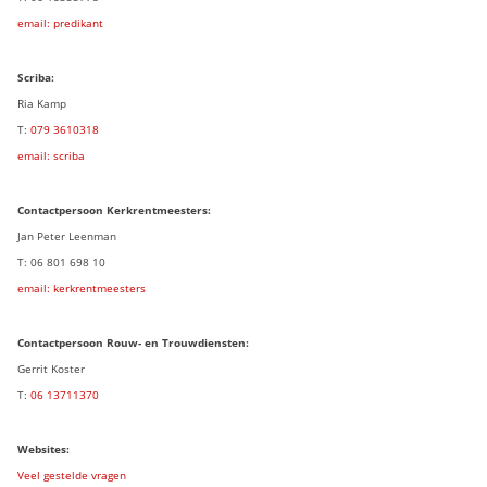
email: predikant
Scriba:
Ria Kamp
T:
079 3
610318
email: scriba
Contactpersoon
Kerkrentmeesters:
Jan Peter Leenman
T: 06 801 698 10
email: kerkrentmeesters
Contactpersoon Rouw- en Trouwdiensten:
Gerrit Koster
T:
06 13711370
Websites:
Veel gestelde vragen