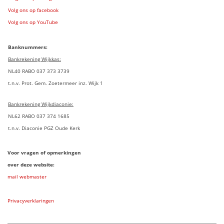
Volg ons op facebook
Volg ons op YouTube
Banknummers:
Bankrekening Wijkkas:
NL40 RABO 037 373 3739
t.n.v. Prot. Gem. Zoetermeer inz. Wijk 1
Bankrekening Wijkdiaconie:
NL62 RABO 037 374 1685
t.n.v. Diaconie PGZ Oude Kerk
Voor vragen of opmerkingen
over deze website:
mail webmaster
Privacyverklaringen