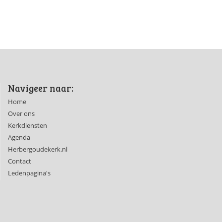
Navigeer naar:
Home
Over ons
Kerkdiensten
Agenda
Herbergoudekerk.nl
Contact
Ledenpagina's