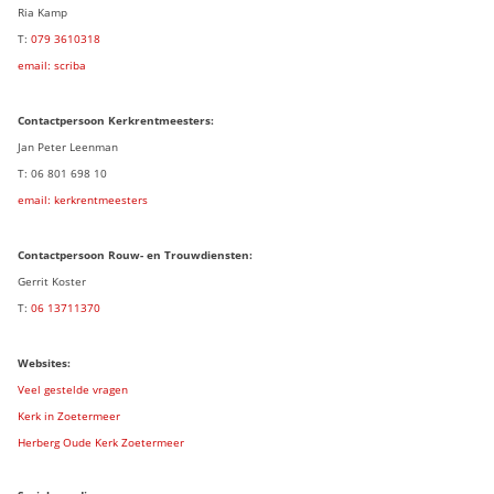
Ria Kamp
T:
079 3
610318
email: scriba
Contactpersoon
Kerkrentmeesters:
Jan Peter Leenman
T: 06 801 698 10
email: kerkrentmeesters
Contactpersoon Rouw- en Trouwdiensten:
Gerrit Koster
T:
06 13711370
Websites:
Veel gestelde vragen
Kerk in Zoetermeer
Herberg Oude Kerk Zoetermeer