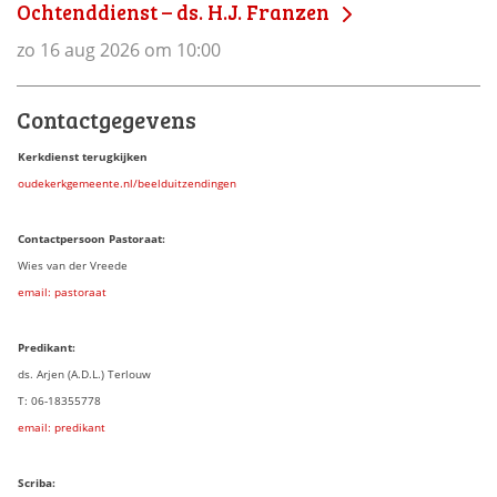
Ochtenddienst – ds. H.J. Franzen
zo 16 aug 2026 om 10:00
Contactgegevens
Kerkdienst terugkijken
oudekerkgemeente.nl/beelduitzendingen
Contactpersoon Pastoraat:
Wies van der Vreede
email: pastoraat
Predikant:
ds. Arjen (A.D.L.) Terlouw
T: 06-18355778
email: predikant
Scriba: