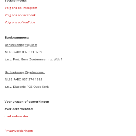
Sociale media:
Volg ons op Instagram
Volg ons op facebook
Volg ons op YouTube
Banknummers:
Bankrekening Wijkkas:
NL40 RABO 037 373 3739
t.n.v. Prot. Gem. Zoetermeer inz. Wijk 1
Bankrekening Wijkdiaconie:
NL62 RABO 037 374 1685
t.n.v. Diaconie PGZ Oude Kerk
Voor vragen of opmerkingen
over deze website:
mail webmaster
Privacyverklaringen