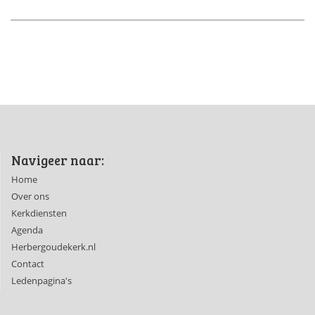
Navigeer naar:
Home
Over ons
Kerkdiensten
Agenda
Herbergoudekerk.nl
Contact
Ledenpagina's