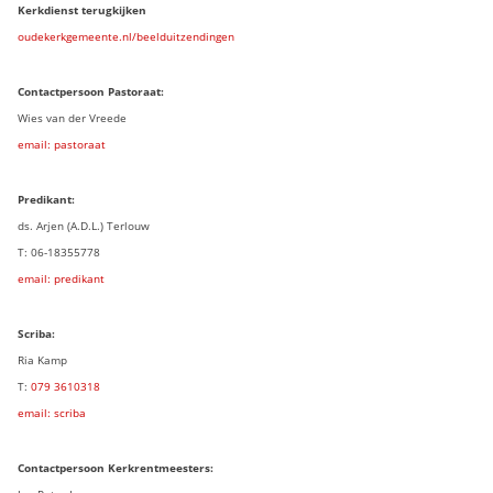
Kerkdienst terugkijken
oudekerkgemeente.nl/beelduitzendingen
Contactpersoon Pastoraat:
Wies van der Vreede
email: pastoraat
Predikant:
ds. Arjen (A.D.L.) Terlouw
T: 06-18355778
email: predikant
Scriba:
Ria Kamp
T:
079 3
610318
email: scriba
Contactpersoon
Kerkrentmeesters: