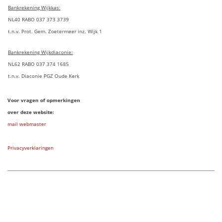
Bankrekening Wijkkas:
NL40 RABO 037 373 3739
t.n.v. Prot. Gem. Zoetermeer inz. Wijk 1
Bankrekening Wijkdiaconie:
NL62 RABO 037 374 1685
t.n.v. Diaconie PGZ Oude Kerk
Voor vragen of opmerkingen
over deze website:
mail webmaster
Privacyverklaringen