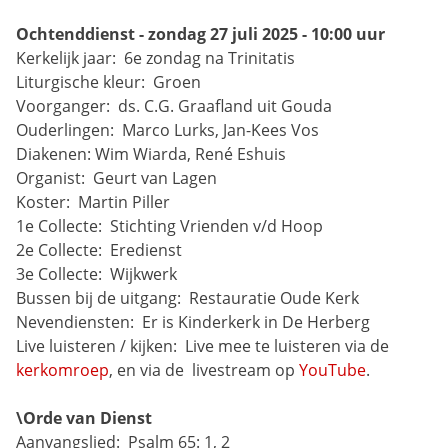
Ochtenddienst - zondag 27 juli 2025 - 10:00 uur
Kerkelijk jaar: 
6e zondag na Trinitatis
Liturgische kleur: 
Groen
Voorganger: 
ds. C.G. Graafland uit Gouda
Ouderlingen: 
Marco Lurks, Jan-Kees Vos
Diakenen:
Wim Wiarda, René Eshuis
Organist: 
Geurt van Lagen
Koster: 
Martin Piller
1e Collecte: 
Stichting Vrienden v/d Hoop
2e Collecte: 
Eredienst
3e Collecte: 
Wijkwerk
Bussen bij de uitgang: 
Restauratie Oude Kerk
Nevendiensten: 
Er is Kinderkerk in De Herberg
Live luisteren / kijken: 
Live mee te luisteren via de 
kerkomroep
, en via de 
livestream op 
YouTube
.
\Orde van Dienst
Aanvangslied: 
Psalm 65: 1, 2