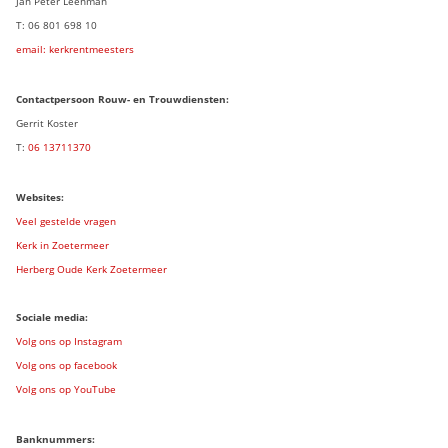
Jan Peter Leenman
T: 06 801 698 10
email: kerkrentmeesters
Contactpersoon Rouw- en Trouwdiensten:
Gerrit Koster
T:
06 13711370
Websites:
Veel gestelde vragen
Kerk in Zoetermeer
Herberg Oude Kerk Zoetermeer
Sociale media:
Volg ons op Instagram
Volg ons op facebook
Volg ons op YouTube
Banknummers: