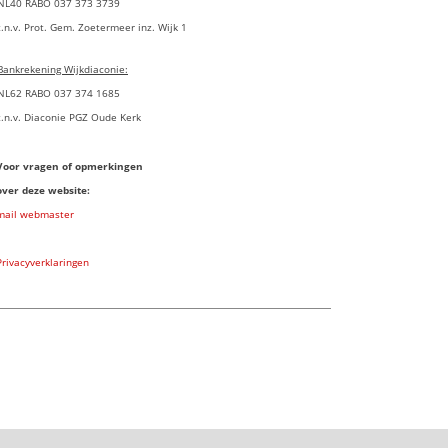
NL40 RABO 037 373 3739
t.n.v. Prot. Gem. Zoetermeer inz. Wijk 1
Bankrekening Wijkdiaconie:
NL62 RABO 037 374 1685
t.n.v. Diaconie PGZ Oude Kerk
Voor vragen of opmerkingen
over deze website:
mail webmaster
Privacyverklaringen