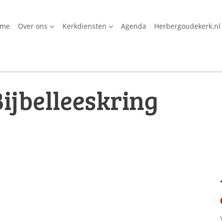
ome
Over ons
Kerkdiensten
Agenda
Herbergoudekerk.nl
ijbelleeskring