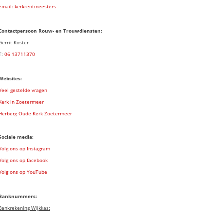
email: kerkrentmeesters
Contactpersoon Rouw- en Trouwdiensten:
Gerrit Koster
T:
06 13711370
Websites:
Veel gestelde vragen
Kerk in Zoetermeer
Herberg Oude Kerk Zoetermeer
Sociale media:
Volg ons op Instagram
Volg ons op facebook
Volg ons op YouTube
Banknummers:
Bankrekening Wijkkas: