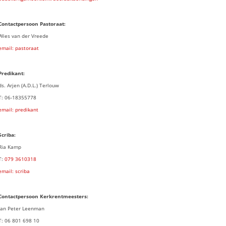
Contactpersoon Pastoraat:
Wies van der Vreede
email: pastoraat
Predikant:
ds. Arjen (A.D.L.) Terlouw
T: 06-18355778
email: predikant
Scriba:
Ria Kamp
T:
079 3
610318
email: scriba
Contactpersoon
Kerkrentmeesters:
Jan Peter Leenman
T: 06 801 698 10