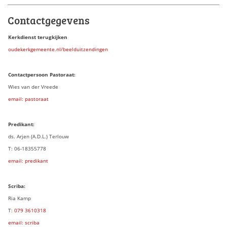
Contactgegevens
Kerkdienst terugkijken
oudekerkgemeente.nl/beelduitzendingen
Contactpersoon Pastoraat:
Wies van der Vreede
email: pastoraat
Predikant:
ds. Arjen (A.D.L.) Terlouw
T: 06-18355778
email: predikant
Scriba:
Ria Kamp
T:
079 3
610318
email: scriba