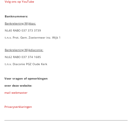
Volg ons op YouTube
Banknummers:
Bankrekening Wijkkas:
NL40 RABO 037 373 3739
t.n.v. Prot. Gem. Zoetermeer inz. Wijk 1
Bankrekening Wijkdiaconie:
NL62 RABO 037 374 1685
t.n.v. Diaconie PGZ Oude Kerk
Voor vragen of opmerkingen
over deze website:
mail webmaster
Privacyverklaringen