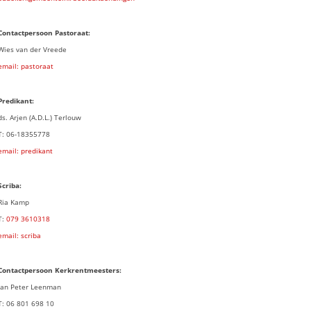
Contactpersoon Pastoraat:
Wies van der Vreede
email: pastoraat
Predikant:
ds. Arjen (A.D.L.) Terlouw
T: 06-18355778
email: predikant
Scriba:
Ria Kamp
T:
079 3
610318
email: scriba
Contactpersoon
Kerkrentmeesters:
Jan Peter Leenman
T: 06 801 698 10