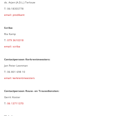
ds. Arjen (A.D.L.) Terlouw
T: 06-18355778
email: predikant
Scriba:
Ria Kamp
T:
079 3
610318
email: scriba
Contactpersoon
Kerkrentmeesters:
Jan Peter Leenman
T: 06 801 698 10
email: kerkrentmeesters
Contactpersoon Rouw- en Trouwdiensten:
Gerrit Koster
T:
06 13711370