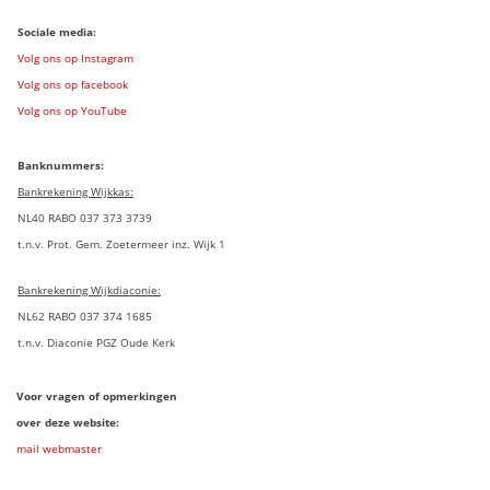
Sociale media:
Volg ons op Instagram
Volg ons op facebook
Volg ons op YouTube
Banknummers:
Bankrekening Wijkkas:
NL40 RABO 037 373 3739
t.n.v. Prot. Gem. Zoetermeer inz. Wijk 1
Bankrekening Wijkdiaconie:
NL62 RABO 037 374 1685
t.n.v. Diaconie PGZ Oude Kerk
Voor vragen of opmerkingen
over deze website:
mail webmaster