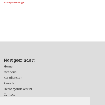
Privacyverklaringen
Navigeer naar:
Home
Over ons
Kerkdiensten
Agenda
Herbergoudekerk.nl
Contact
Ledenpagina's