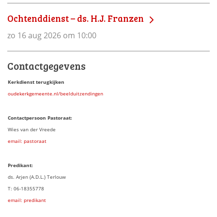
Ochtenddienst – ds. H.J. Franzen
zo 16 aug 2026 om 10:00
Contactgegevens
Kerkdienst terugkijken
oudekerkgemeente.nl/beelduitzendingen
Contactpersoon Pastoraat:
Wies van der Vreede
email: pastoraat
Predikant:
ds. Arjen (A.D.L.) Terlouw
T: 06-18355778
email: predikant