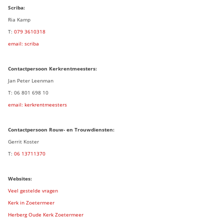
Scriba:
Ria Kamp
T:
079 3
610318
email: scriba
Contactpersoon
Kerkrentmeesters:
Jan Peter Leenman
T: 06 801 698 10
email: kerkrentmeesters
Contactpersoon Rouw- en Trouwdiensten:
Gerrit Koster
T:
06 13711370
Websites:
Veel gestelde vragen
Kerk in Zoetermeer
Herberg Oude Kerk Zoetermeer