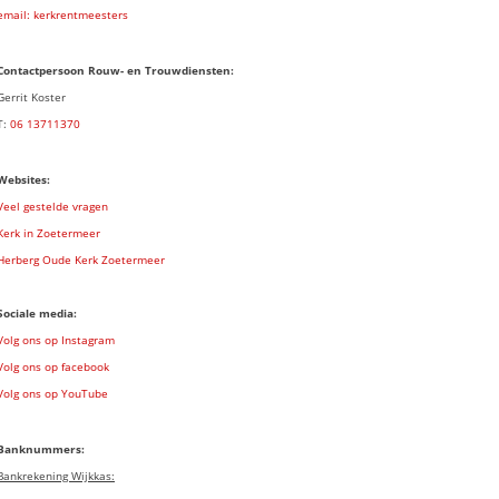
email: kerkrentmeesters
Contactpersoon Rouw- en Trouwdiensten:
Gerrit Koster
T:
06 13711370
Websites:
Veel gestelde vragen
Kerk in Zoetermeer
Herberg Oude Kerk Zoetermeer
Sociale media:
Volg ons op Instagram
Volg ons op facebook
Volg ons op YouTube
Banknummers:
Bankrekening Wijkkas: