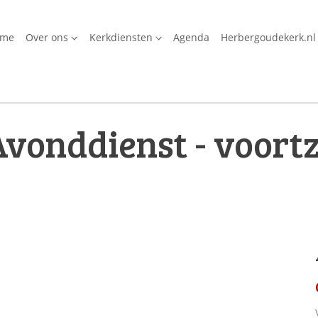
ome
Over ons
Kerkdiensten
Agenda
Herbergoudekerk.nl
vonddienst - voortz