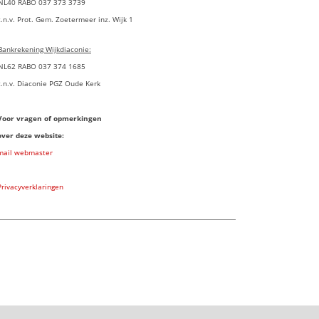
NL40 RABO 037 373 3739
t.n.v. Prot. Gem. Zoetermeer inz. Wijk 1
Bankrekening Wijkdiaconie:
NL62 RABO 037 374 1685
t.n.v. Diaconie PGZ Oude Kerk
Voor vragen of opmerkingen
over deze website:
mail webmaster
Privacyverklaringen