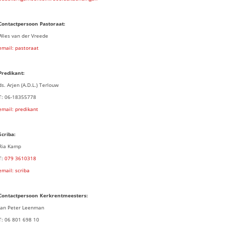
Contactpersoon Pastoraat:
Wies van der Vreede
email: pastoraat
Predikant:
ds. Arjen (A.D.L.) Terlouw
T: 06-18355778
email: predikant
Scriba:
Ria Kamp
T:
079 3
610318
email: scriba
Contactpersoon
Kerkrentmeesters:
Jan Peter Leenman
T: 06 801 698 10