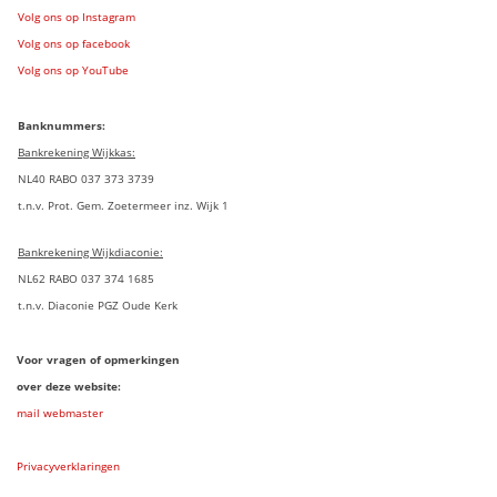
Volg ons op Instagram
Volg ons op facebook
Volg ons op YouTube
Banknummers:
Bankrekening Wijkkas:
NL40 RABO 037 373 3739
t.n.v. Prot. Gem. Zoetermeer inz. Wijk 1
Bankrekening Wijkdiaconie:
NL62 RABO 037 374 1685
t.n.v. Diaconie PGZ Oude Kerk
Voor vragen of opmerkingen
over deze website:
mail webmaster
Privacyverklaringen