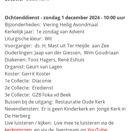
Ochtenddienst - zondag 1 december 2024 - 10:00 uur
Bijzonderheden: 
Viering Heilig Avondmaal
Kerkelijk jaar: 
1e zondag van Advent
Liturgische kleur: 
Wit
Voorganger: 
ds. H. Mast uit Ter Heijde 
aan Zee
Ouderlingen:
Jaap van der Giessen, 
Wim Goudriaan
Diakenen:
Toos Hagers,
René Eshuis
Organist:
Geurt van Lagen
Koster:
Gerrit Koster
1e Collecte: 
Diaconie
2e Collecte: 
Eredienst
3e Collecte: 
GZB Foka vd Beek
Bussen bij de uitgang: 
Restauratie Oude Kerk
Nevendiensten: 
Er is geen Kinderkerk en 
Jonge Kerk in 
De Herberg
Live luisteren / kijken: 
Live mee te luisteren via de 
kerkomroep
, en via de 
livestream op 
YouTube
.