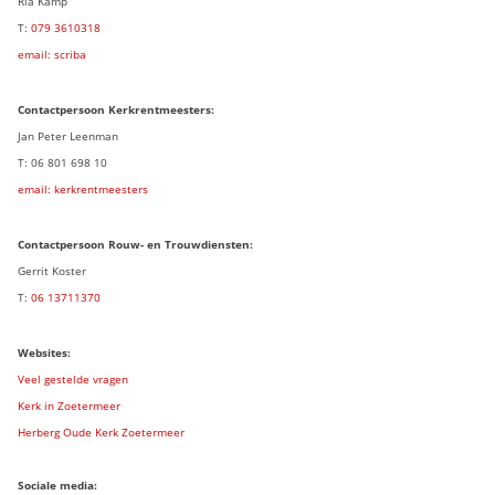
Ria Kamp
T:
079 3
610318
email: scriba
Contactpersoon
Kerkrentmeesters:
Jan Peter Leenman
T: 06 801 698 10
email: kerkrentmeesters
Contactpersoon Rouw- en Trouwdiensten:
Gerrit Koster
T:
06 13711370
Websites:
Veel gestelde vragen
Kerk in Zoetermeer
Herberg Oude Kerk Zoetermeer
Sociale media: