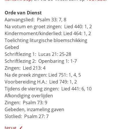
Orde van Dienst
Aanvangslied: 
Psalm 33: 7, 8
Na votum en groet zingen: 
Lied 440: 1, 2
Kindermoment/kinderlied:
Lied 464: 1, 2
Toelichting liturgische bloemschikking
Gebed
Schriftlezing 1: 
Lucas 21: 25-28
Schriftlezing 2: 
Openbaring 1: 1-7
Zingen: 
Lied 213: 4
Na de preek zingen:
Lied 751: 1, 4, 5
Voorbereiding H.A.: 
Lied 749: 1, 2
Tijdens de viering zingen: 
Lied 441: 6, 10
Afkondiging overlijden
Zingen: 
Psalm 73: 9
Gebeden, inzameling gaven
Slotlied: 
Psalm 27: 7
terug