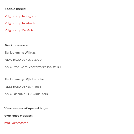
Sociale media:
Volg ons op Instagram
Volg ons op facebook
Volg ons op YouTube
Banknummers:
Bankrekening Wijkkas:
NL40 RABO 037 373 3739
t.n.v. Prot. Gem. Zoetermeer inz. Wijk 1
Bankrekening Wijkdiaconie:
NL62 RABO 037 374 1685
t.n.v. Diaconie PGZ Oude Kerk
Voor vragen of opmerkingen
over deze website:
mail webmaster