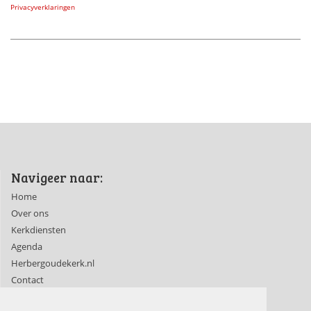
Privacyverklaringen
Navigeer naar:
Home
Over ons
Kerkdiensten
Agenda
Herbergoudekerk.nl
Contact
Ledenpagina's