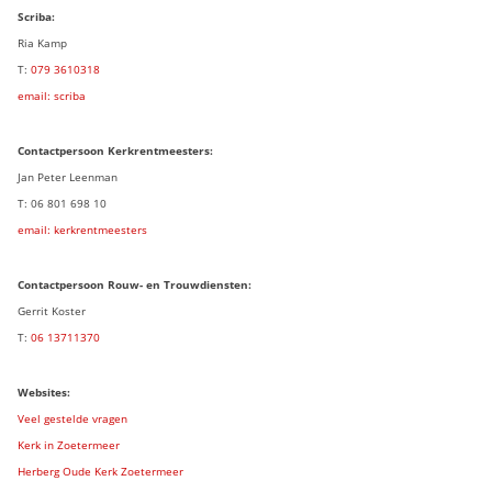
Scriba:
Ria Kamp
T:
079 3
610318
email: scriba
Contactpersoon
Kerkrentmeesters:
Jan Peter Leenman
T: 06 801 698 10
email: kerkrentmeesters
Contactpersoon Rouw- en Trouwdiensten:
Gerrit Koster
T:
06 13711370
Websites:
Veel gestelde vragen
Kerk in Zoetermeer
Herberg Oude Kerk Zoetermeer