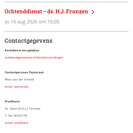
Ochtenddienst – ds. H.J. Franzen
zo 16 aug 2026 om 10:00
Contactgegevens
Kerkdienst terugkijken
oudekerkgemeente.nl/beelduitzendingen
Contactpersoon Pastoraat:
Wies van der Vreede
email: pastoraat
Predikant:
ds. Arjen (A.D.L.) Terlouw
T: 06-18355778
email: predikant