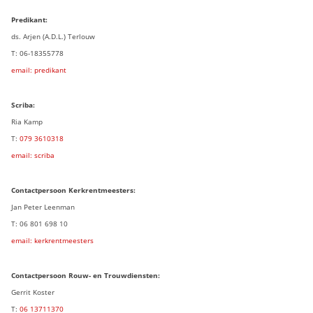
Predikant:
ds. Arjen (A.D.L.) Terlouw
T: 06-18355778
email: predikant
Scriba:
Ria Kamp
T:
079 3
610318
email: scriba
Contactpersoon
Kerkrentmeesters:
Jan Peter Leenman
T: 06 801 698 10
email: kerkrentmeesters
Contactpersoon Rouw- en Trouwdiensten:
Gerrit Koster
T:
06 13711370