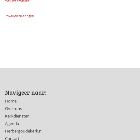
mail webmaster
Privacyverklaringen
Navigeer naar:
Home
Over ons
Kerkdiensten
Agenda
Herbergoudekerk.nl
Contact