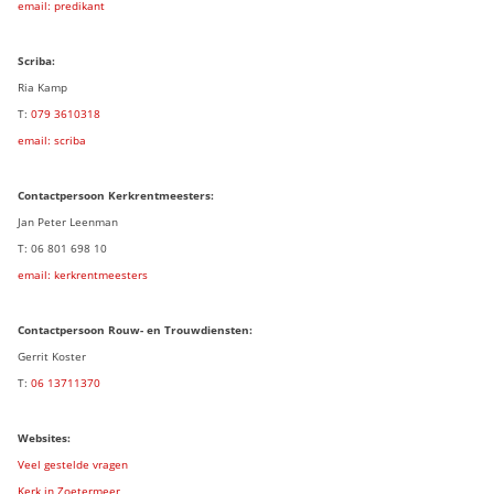
email: predikant
Scriba:
Ria Kamp
T:
079 3
610318
email: scriba
Contactpersoon
Kerkrentmeesters:
Jan Peter Leenman
T: 06 801 698 10
email: kerkrentmeesters
Contactpersoon Rouw- en Trouwdiensten:
Gerrit Koster
T:
06 13711370
Websites:
Veel gestelde vragen
Kerk in Zoetermeer