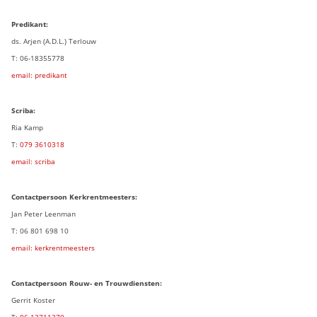
Predikant:
ds. Arjen (A.D.L.) Terlouw
T: 06-18355778
email: predikant
Scriba:
Ria Kamp
T:
079 3
610318
email: scriba
Contactpersoon
Kerkrentmeesters:
Jan Peter Leenman
T: 06 801 698 10
email: kerkrentmeesters
Contactpersoon Rouw- en Trouwdiensten:
Gerrit Koster
T:
06 13711370