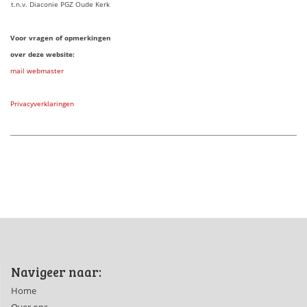
t.n.v. Diaconie PGZ Oude Kerk
Voor vragen of opmerkingen
over deze website:
mail webmaster
Privacyverklaringen
Navigeer naar:
Home
Over ons