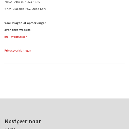
NL62 RABO 037 374 1685
t.n.v. Diaconie PGZ Oude Kerk
Voor vragen of opmerkingen
over deze website:
mail webmaster
Privacyverklaringen
Navigeer naar:
Home