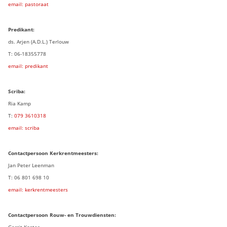
email: pastoraat
Predikant:
ds. Arjen (A.D.L.) Terlouw
T: 06-18355778
email: predikant
Scriba:
Ria Kamp
T:
079 3
610318
email: scriba
Contactpersoon
Kerkrentmeesters:
Jan Peter Leenman
T: 06 801 698 10
email: kerkrentmeesters
Contactpersoon Rouw- en Trouwdiensten:
Gerrit Koster