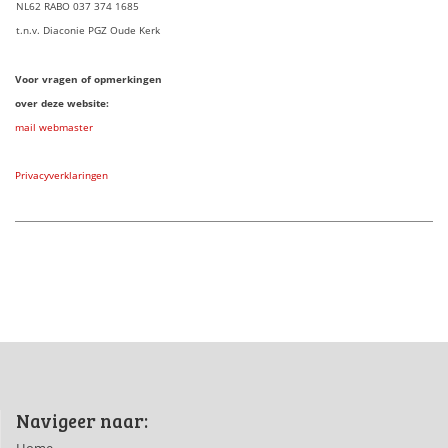
NL62 RABO 037 374 1685
t.n.v. Diaconie PGZ Oude Kerk
Voor vragen of opmerkingen
over deze website:
mail webmaster
Privacyverklaringen
Navigeer naar:
Home