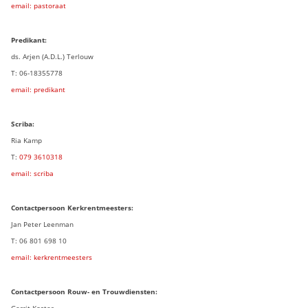
email: pastoraat
Predikant:
ds. Arjen (A.D.L.) Terlouw
T: 06-18355778
email: predikant
Scriba:
Ria Kamp
T:
079 3
610318
email: scriba
Contactpersoon
Kerkrentmeesters:
Jan Peter Leenman
T: 06 801 698 10
email: kerkrentmeesters
Contactpersoon Rouw- en Trouwdiensten:
Gerrit Koster