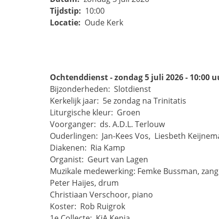
Tijdstip:
10:00
Locatie:
Oude Kerk
Ochtenddienst - zondag 5 juli 2026 - 10:00 u
Bijzonderheden: 
Slotdienst
Kerkelijk jaar: 
5e zondag na Trinitatis
Liturgische kleur: 
Groen
Voorganger: 
ds. A.D.L. Terlouw
Ouderlingen: 
Jan-Kees Vos, 
Liesbeth Keijnem
Diakenen: 
Ria Kamp
Organist: 
Geurt van Lagen
Muzikale medewerking:
Femke Bussman, zang
Peter Haijes, drum
Christiaan Verschoor, piano
Koster: 
Rob Ruigrok
1e Collecte: 
KiA Kenia