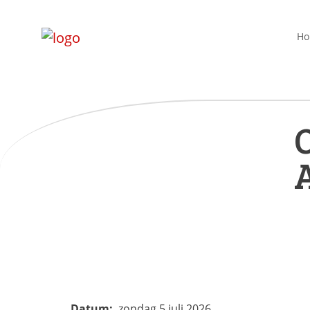
H
O
A
Datum:
zondag 5 juli 2026