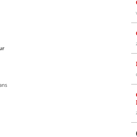
ur
ans