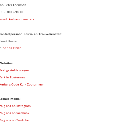
Jan Peter Leenman
T: 06 801 698 10
email: kerkrentmeesters
Contactpersoon Rouw- en Trouwdiensten:
Gerrit Koster
T:
06 13711370
Websites:
Veel gestelde vragen
Kerk in Zoetermeer
Herberg Oude Kerk Zoetermeer
Sociale media:
Volg ons op Instagram
Volg ons op facebook
Volg ons op YouTube