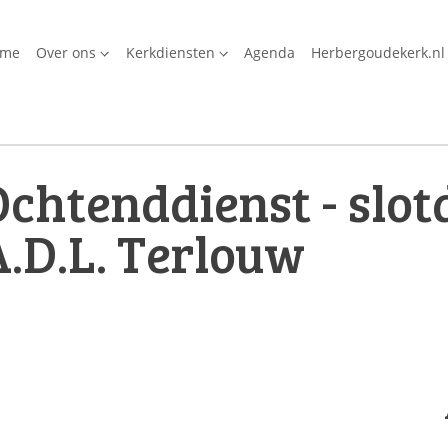
ome
Over ons
Kerkdiensten
Agenda
Herbergoudekerk.nl
chtenddienst - slotd
.D.L. Terlouw