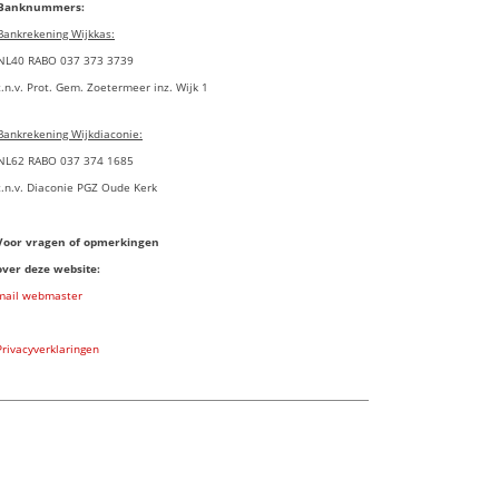
Banknummers:
Bankrekening Wijkkas:
NL40 RABO 037 373 3739
t.n.v. Prot. Gem. Zoetermeer inz. Wijk 1
Bankrekening Wijkdiaconie:
NL62 RABO 037 374 1685
t.n.v. Diaconie PGZ Oude Kerk
Voor vragen of opmerkingen
over deze website:
mail webmaster
Privacyverklaringen