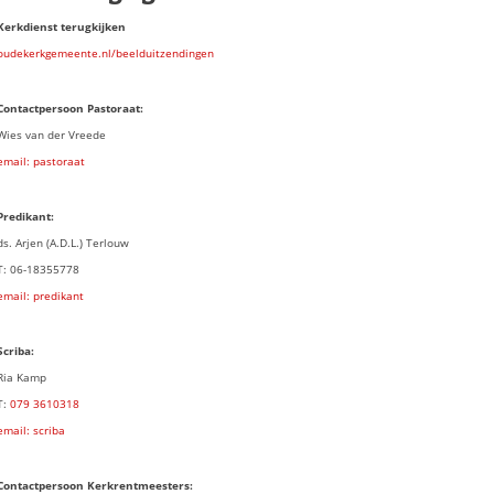
Kerkdienst terugkijken
oudekerkgemeente.nl/beelduitzendingen
Contactpersoon Pastoraat:
Wies van der Vreede
email: pastoraat
Predikant:
ds. Arjen (A.D.L.) Terlouw
T: 06-18355778
email: predikant
Scriba:
Ria Kamp
T:
079 3
610318
email: scriba
Contactpersoon
Kerkrentmeesters: