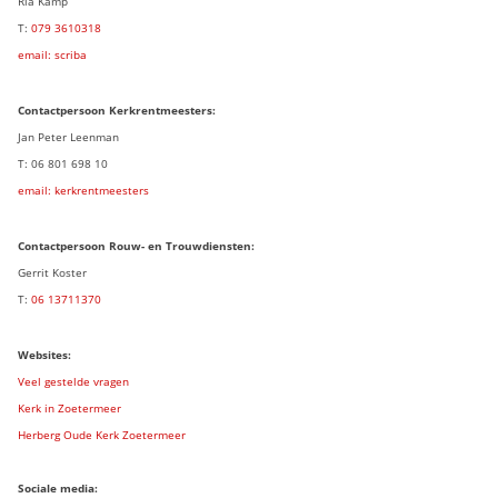
Ria Kamp
T:
079 3
610318
email: scriba
Contactpersoon
Kerkrentmeesters:
Jan Peter Leenman
T: 06 801 698 10
email: kerkrentmeesters
Contactpersoon Rouw- en Trouwdiensten:
Gerrit Koster
T:
06 13711370
Websites:
Veel gestelde vragen
Kerk in Zoetermeer
Herberg Oude Kerk Zoetermeer
Sociale media: