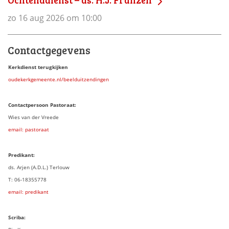
zo 16 aug 2026 om 10:00
Contactgegevens
Kerkdienst terugkijken
oudekerkgemeente.nl/beelduitzendingen
Contactpersoon Pastoraat:
Wies van der Vreede
email: pastoraat
Predikant:
ds. Arjen (A.D.L.) Terlouw
T: 06-18355778
email: predikant
Scriba: