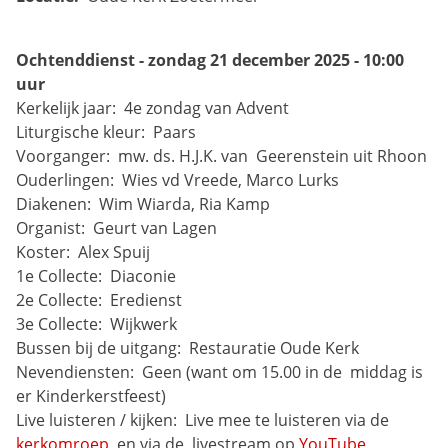
Ochtenddienst - zondag 21 december 2025 - 10:00 
uur
Kerkelijk jaar: 
4e zondag van Advent
Liturgische kleur: 
Paars
Voorganger: 
mw. ds. H.J.K. van 
Geerenstein uit Rhoon
Ouderlingen: 
Wies vd Vreede, Marco Lurks
Diakenen: 
Wim Wiarda, Ria Kamp
Organist: 
Geurt van Lagen
Koster: 
Alex Spuij
1e Collecte: 
Diaconie
2e Collecte: 
Eredienst
3e Collecte: 
Wijkwerk
Bussen bij de uitgang: 
Restauratie Oude Kerk
Nevendiensten: 
Geen (want om 15.00 in de 
middag is 
er Kinderkerstfeest)
Live luisteren / kijken: 
Live mee te luisteren via de 
kerkomroep
, en via de 
livestream op 
YouTube
.