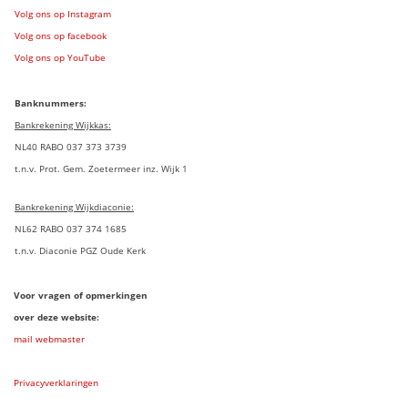
Volg ons op Instagram
Volg ons op facebook
Volg ons op YouTube
Banknummers:
Bankrekening Wijkkas:
NL40 RABO 037 373 3739
t.n.v. Prot. Gem. Zoetermeer inz. Wijk 1
Bankrekening Wijkdiaconie:
NL62 RABO 037 374 1685
t.n.v. Diaconie PGZ Oude Kerk
Voor vragen of opmerkingen
over deze website:
mail webmaster
Privacyverklaringen