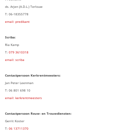
ds. Arjen (A.D.L.) Terlouw
T: 06-18355778
email: predikant
Scriba:
Ria Kamp
T:
079 3
610318
email: scriba
Contactpersoon
Kerkrentmeesters:
Jan Peter Leenman
T: 06 801 698 10
email: kerkrentmeesters
Contactpersoon Rouw- en Trouwdiensten:
Gerrit Koster
T:
06 13711370