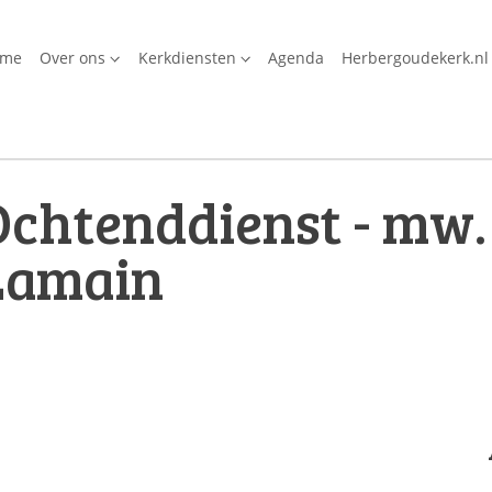
ome
Over ons
Kerkdiensten
Agenda
Herbergoudekerk.nl
chtenddienst - mw. 
Lamain