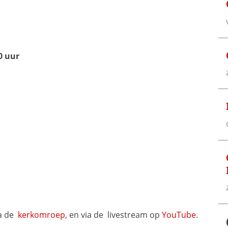
0 uur
a de 
kerkomroep
, en via de 
livestream op 
YouTube
.