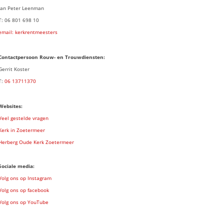
Jan Peter Leenman
T: 06 801 698 10
email: kerkrentmeesters
Contactpersoon Rouw- en Trouwdiensten:
Gerrit Koster
T:
06 13711370
Websites:
Veel gestelde vragen
Kerk in Zoetermeer
Herberg Oude Kerk Zoetermeer
Sociale media:
Volg ons op Instagram
Volg ons op facebook
Volg ons op YouTube