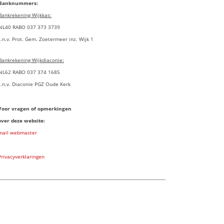
Banknummers:
Bankrekening Wijkkas:
NL40 RABO 037 373 3739
t.n.v. Prot. Gem. Zoetermeer inz. Wijk 1
Bankrekening Wijkdiaconie:
NL62 RABO 037 374 1685
t.n.v. Diaconie PGZ Oude Kerk
Voor vragen of opmerkingen
over deze website:
mail webmaster
Privacyverklaringen