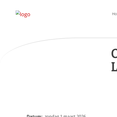
H
O
Datum:
zondag 1 maart 2026