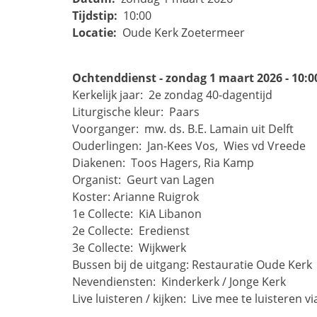
Tijdstip:
10:00
Locatie:
Oude Kerk Zoetermeer
Ochtenddienst - zondag 1 maart 2026 - 10:0
Kerkelijk jaar: 
2e zondag 40-dagentijd
Liturgische kleur: 
Paars
Voorganger: 
mw. ds. B.E. Lamain uit Delft
Ouderlingen: 
Jan-Kees Vos, 
Wies vd Vreede
Diakenen: 
Toos Hagers, Ria Kamp
Organist: 
Geurt van Lagen
Koster:
Arianne Ruigrok
1e Collecte: 
KiA Libanon
2e Collecte: 
Eredienst
3e Collecte: 
Wijkwerk
Bussen bij de uitgang:
Restauratie Oude Kerk
Nevendiensten: 
Kinderkerk / Jonge Kerk
Live luisteren / kijken: 
Live mee te luisteren vi