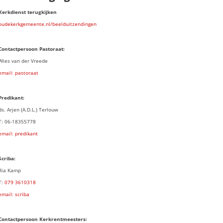
Kerkdienst terugkijken
oudekerkgemeente.nl/beelduitzendingen
Contactpersoon Pastoraat:
Wies van der Vreede
email: pastoraat
Predikant:
ds. Arjen (A.D.L.) Terlouw
T: 06-18355778
email: predikant
Scriba:
Ria Kamp
T:
079 3
610318
email: scriba
Contactpersoon
Kerkrentmeesters: