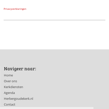
Privacyverklaringen
Navigeer naar:
Home
Over ons
Kerkdiensten
Agenda
Herbergoudekerk.nl
Contact