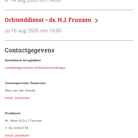
vr 14 aug 2026 om 14:00
Ochtenddienst – ds. H.J. Franzen
zo 16 aug 2026 om 10:00
Contactgegevens
Kerkdienst terugkijken
oudekerkgemeente.nl/beelduitzendingen
Contactpersoon Pastoraat:
Wies van der Vreede
email: pastoraat
Predikant:
ds. Arjen (A.D.L.) Terlouw
T: 06-18355778
email: predikant