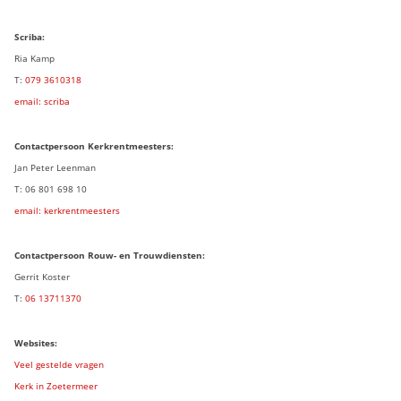
Scriba:
Ria Kamp
T:
079 3
610318
email: scriba
Contactpersoon
Kerkrentmeesters:
Jan Peter Leenman
T: 06 801 698 10
email: kerkrentmeesters
Contactpersoon Rouw- en Trouwdiensten:
Gerrit Koster
T:
06 13711370
Websites:
Veel gestelde vragen
Kerk in Zoetermeer