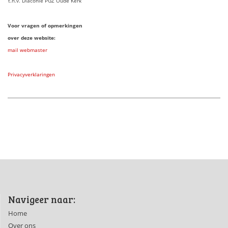
t.n.v. Diaconie PGZ Oude Kerk
Voor vragen of opmerkingen
over deze website:
mail webmaster
Privacyverklaringen
Navigeer naar:
Home
Over ons