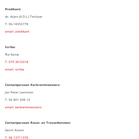
Predikant:
ds. Arjen (A.D.L.) Terlouw
T: 06-18355778
email: predikant
Scriba:
Ria Kamp
T:
079 3
610318
email: scriba
Contactpersoon
Kerkrentmeesters:
Jan Peter Leenman
T: 06 801 698 10
email: kerkrentmeesters
Contactpersoon Rouw- en Trouwdiensten:
Gerrit Koster
T:
06 13711370