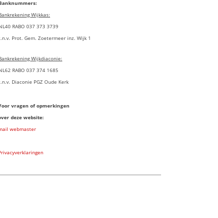
Banknummers:
Bankrekening Wijkkas:
NL40 RABO 037 373 3739
t.n.v. Prot. Gem. Zoetermeer inz. Wijk 1
Bankrekening Wijkdiaconie:
NL62 RABO 037 374 1685
t.n.v. Diaconie PGZ Oude Kerk
Voor vragen of opmerkingen
over deze website:
mail webmaster
Privacyverklaringen