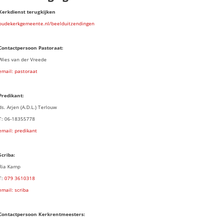
Kerkdienst terugkijken
oudekerkgemeente.nl/beelduitzendingen
Contactpersoon Pastoraat:
Wies van der Vreede
email: pastoraat
Predikant:
ds. Arjen (A.D.L.) Terlouw
T: 06-18355778
email: predikant
Scriba:
Ria Kamp
T:
079 3
610318
email: scriba
Contactpersoon
Kerkrentmeesters: