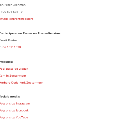
Jan Peter Leenman
T: 06 801 698 10
email: kerkrentmeesters
Contactpersoon Rouw- en Trouwdiensten:
Gerrit Koster
T:
06 13711370
Websites:
Veel gestelde vragen
Kerk in Zoetermeer
Herberg Oude Kerk Zoetermeer
Sociale media:
Volg ons op Instagram
Volg ons op facebook
Volg ons op YouTube