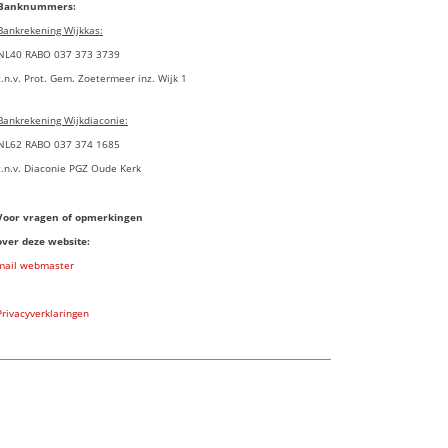
Banknummers:
Bankrekening Wijkkas:
NL40 RABO 037 373 3739
t.n.v. Prot. Gem. Zoetermeer inz. Wijk 1
Bankrekening Wijkdiaconie:
NL62 RABO 037 374 1685
t.n.v. Diaconie PGZ Oude Kerk
Voor vragen of opmerkingen
over deze website:
mail webmaster
Privacyverklaringen