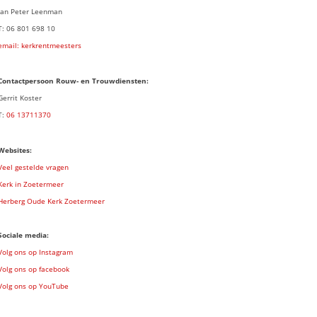
Jan Peter Leenman
T: 06 801 698 10
email: kerkrentmeesters
Contactpersoon Rouw- en Trouwdiensten:
Gerrit Koster
T:
06 13711370
Websites:
Veel gestelde vragen
Kerk in Zoetermeer
Herberg Oude Kerk Zoetermeer
Sociale media:
Volg ons op Instagram
Volg ons op facebook
Volg ons op YouTube