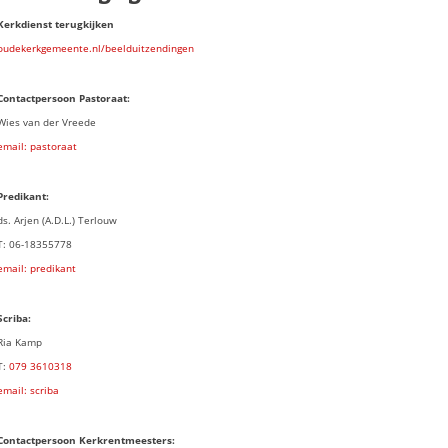
Kerkdienst terugkijken
oudekerkgemeente.nl/beelduitzendingen
Contactpersoon Pastoraat:
Wies van der Vreede
email: pastoraat
Predikant:
ds. Arjen (A.D.L.) Terlouw
T: 06-18355778
email: predikant
Scriba:
Ria Kamp
T:
079 3
610318
email: scriba
Contactpersoon
Kerkrentmeesters: