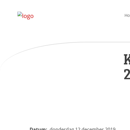
H
K
2
Datum:
donderdag 12 december 2019