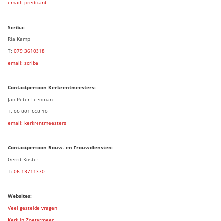
email: predikant
Scriba:
Ria Kamp
T:
079 3
610318
email: scriba
Contactpersoon
Kerkrentmeesters:
Jan Peter Leenman
T: 06 801 698 10
email: kerkrentmeesters
Contactpersoon Rouw- en Trouwdiensten:
Gerrit Koster
T:
06 13711370
Websites:
Veel gestelde vragen
Kerk in Zoetermeer