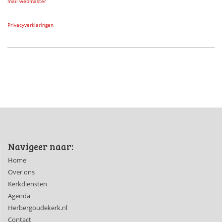
mail webmaster
Privacyverklaringen
Navigeer naar:
Home
Over ons
Kerkdiensten
Agenda
Herbergoudekerk.nl
Contact