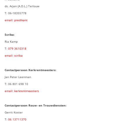
ds. Arjen (A.D.L.) Terlouw
T: 06-18355778
email: predikant
Scriba:
Ria Kamp
T:
079 3
610318
email: scriba
Contactpersoon
Kerkrentmeesters:
Jan Peter Leenman
T: 06 801 698 10
email: kerkrentmeesters
Contactpersoon Rouw- en Trouwdiensten:
Gerrit Koster
T:
06 13711370