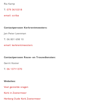
Ria Kamp
T:
079 3
610318
email: scriba
Contactpersoon
Kerkrentmeesters:
Jan Peter Leenman
T: 06 801 698 10
email: kerkrentmeesters
Contactpersoon Rouw- en Trouwdiensten:
Gerrit Koster
T:
06 13711370
Websites:
Veel gestelde vragen
Kerk in Zoetermeer
Herberg Oude Kerk Zoetermeer