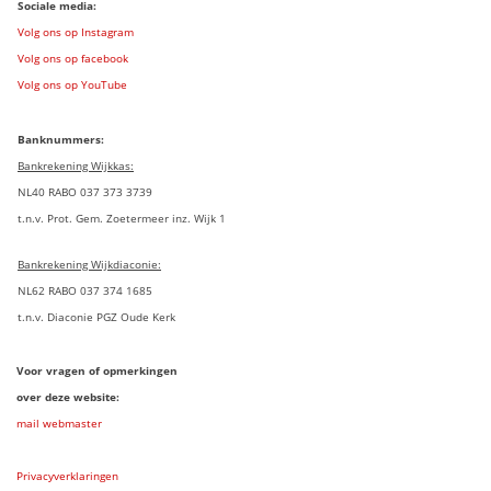
Sociale media:
Volg ons op Instagram
Volg ons op facebook
Volg ons op YouTube
Banknummers:
Bankrekening Wijkkas:
NL40 RABO 037 373 3739
t.n.v. Prot. Gem. Zoetermeer inz. Wijk 1
Bankrekening Wijkdiaconie:
NL62 RABO 037 374 1685
t.n.v. Diaconie PGZ Oude Kerk
Voor vragen of opmerkingen
over deze website:
mail webmaster
Privacyverklaringen