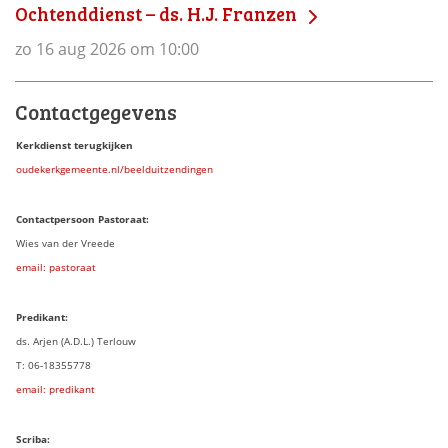
Ochtenddienst – ds. H.J. Franzen
zo 16 aug 2026 om 10:00
Contactgegevens
Kerkdienst terugkijken
oudekerkgemeente.nl/beelduitzendingen
Contactpersoon Pastoraat:
Wies van der Vreede
email: pastoraat
Predikant:
ds. Arjen (A.D.L.) Terlouw
T: 06-18355778
email: predikant
Scriba: