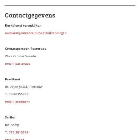
Contactgegevens
Kerkdienst terugkijken
oudekerkgemeente.nl/beelduitzendingen
Contactpersoon Pastoraat:
Wies van der Vreede
email: pastoraat
Predikant:
ds. Arjen (A.D.L.) Terlouw
T: 06-18355778
email: predikant
Scriba:
Ria Kamp
T:
079 3
610318
email: scriba