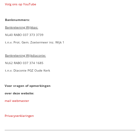
Volg ons op YouTube
Banknummers:
Bankrekening Wijkkas:
NL40 RABO 037 373 3739
t.n.v. Prot. Gem. Zoetermeer inz. Wijk 1
Bankrekening Wijkdiaconie:
NL62 RABO 037 374 1685
t.n.v. Diaconie PGZ Oude Kerk
Voor vragen of opmerkingen
over deze website:
mail webmaster
Privacyverklaringen