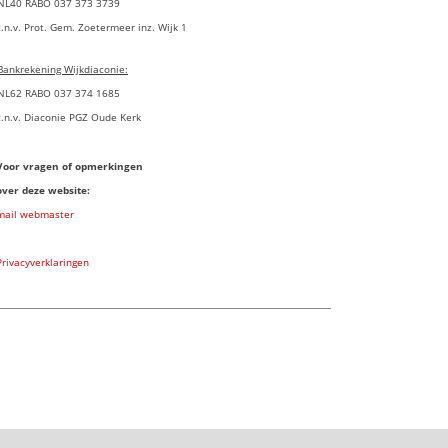
NL40 RABO 037 373 3739
t.n.v. Prot. Gem. Zoetermeer inz. Wijk 1
Bankrekening Wijkdiaconie:
NL62 RABO 037 374 1685
t.n.v. Diaconie PGZ Oude Kerk
Voor vragen of opmerkingen
over deze website:
mail webmaster
Privacyverklaringen