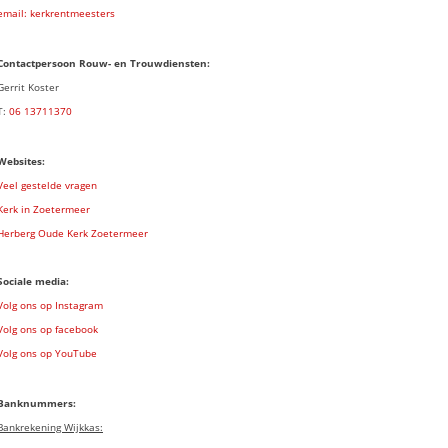
email: kerkrentmeesters
Contactpersoon Rouw- en Trouwdiensten:
Gerrit Koster
T:
06 13711370
Websites:
Veel gestelde vragen
Kerk in Zoetermeer
Herberg Oude Kerk Zoetermeer
Sociale media:
Volg ons op Instagram
Volg ons op facebook
Volg ons op YouTube
Banknummers:
Bankrekening Wijkkas: