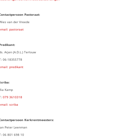
Contactpersoon Pastoraat:
Wies van der Vreede
email: pastoraat
Predikant:
ds. Arjen (A.D.L.) Terlouw
T: 06-18355778
email: predikant
Scriba:
Ria Kamp
T:
079 3
610318
email: scriba
Contactpersoon
Kerkrentmeesters:
Jan Peter Leenman
T: 06 801 698 10