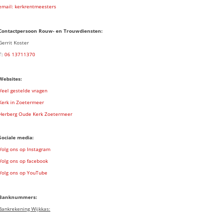
email: kerkrentmeesters
Contactpersoon Rouw- en Trouwdiensten:
Gerrit Koster
T:
06 13711370
Websites:
Veel gestelde vragen
Kerk in Zoetermeer
Herberg Oude Kerk Zoetermeer
Sociale media:
Volg ons op Instagram
Volg ons op facebook
Volg ons op YouTube
Banknummers:
Bankrekening Wijkkas: