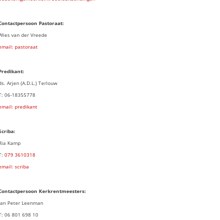
Contactpersoon Pastoraat:
Wies van der Vreede
email: pastoraat
Predikant:
ds. Arjen (A.D.L.) Terlouw
T: 06-18355778
email: predikant
Scriba:
Ria Kamp
T:
079 3
610318
email: scriba
Contactpersoon
Kerkrentmeesters:
Jan Peter Leenman
T: 06 801 698 10