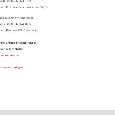
NL40 RABO 037 373 3739
t.n.v. Prot. Gem. Zoetermeer inz. Wijk 1
Bankrekening Wijkdiaconie:
NL62 RABO 037 374 1685
t.n.v. Diaconie PGZ Oude Kerk
Voor vragen of opmerkingen
over deze website:
mail webmaster
Privacyverklaringen