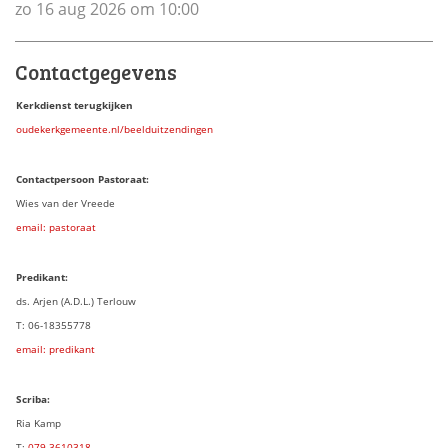
zo 16 aug 2026 om 10:00
Contactgegevens
Kerkdienst terugkijken
oudekerkgemeente.nl/beelduitzendingen
Contactpersoon Pastoraat:
Wies van der Vreede
email: pastoraat
Predikant:
ds. Arjen (A.D.L.) Terlouw
T: 06-18355778
email: predikant
Scriba:
Ria Kamp
T:
079 3
610318