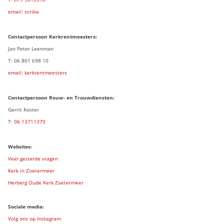
email: scriba
Contactpersoon
Kerkrentmeesters:
Jan Peter Leenman
T: 06 801 698 10
email: kerkrentmeesters
Contactpersoon Rouw- en Trouwdiensten:
Gerrit Koster
T:
06 13711370
Websites:
Veel gestelde vragen
Kerk in Zoetermeer
Herberg Oude Kerk Zoetermeer
Sociale media:
Volg ons op Instagram