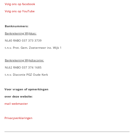
Volg ons op facebook
Volg ons op YouTube
Banknummers:
Bankrekening Wijkkas:
NL40 RABO 037 373 3739
t.n.v. Prot. Gem. Zoetermeer inz. Wijk 1
Bankrekening Wijkdiaconie:
NL62 RABO 037 374 1685
t.n.v. Diaconie PGZ Oude Kerk
Voor vragen of opmerkingen
over deze website:
mail webmaster
Privacyverklaringen