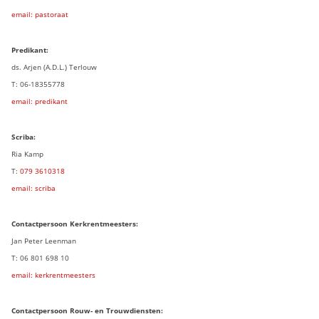
email: pastoraat
Predikant:
ds. Arjen (A.D.L.) Terlouw
T: 06-18355778
email: predikant
Scriba:
Ria Kamp
T:
079 3
610318
email: scriba
Contactpersoon
Kerkrentmeesters:
Jan Peter Leenman
T: 06 801 698 10
email: kerkrentmeesters
Contactpersoon Rouw- en Trouwdiensten: