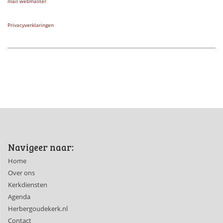
mail webmaster
Privacyverklaringen
Navigeer naar:
Home
Over ons
Kerkdiensten
Agenda
Herbergoudekerk.nl
Contact