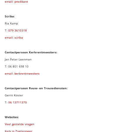
email: predikant
Scriba:
Ria Kamp
T:
079 3
610318
email: scriba
Contactpersoon
Kerkrentmeesters:
Jan Peter Leenman
T: 06 801 698 10
email: kerkrentmeesters
Contactpersoon Rouw- en Trouwdiensten:
Gerrit Koster
T:
06 13711370
Websites:
Veel gestelde vragen
Kerk in Zoetermeer