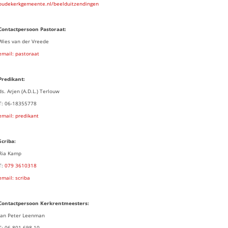
oudekerkgemeente.nl/beelduitzendingen
Contactpersoon Pastoraat:
Wies van der Vreede
email: pastoraat
Predikant:
ds. Arjen (A.D.L.) Terlouw
T: 06-18355778
email: predikant
Scriba:
Ria Kamp
T:
079 3
610318
email: scriba
Contactpersoon
Kerkrentmeesters:
Jan Peter Leenman
T: 06 801 698 10