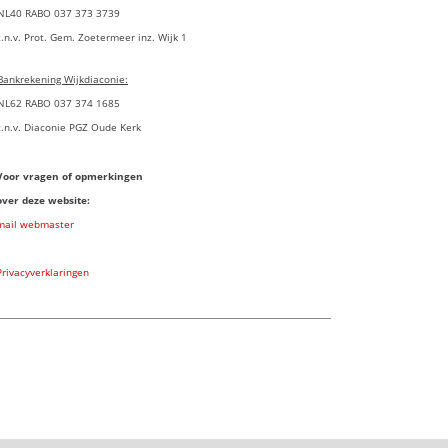
NL40 RABO 037 373 3739
t.n.v. Prot. Gem. Zoetermeer inz. Wijk 1
Bankrekening Wijkdiaconie:
NL62 RABO 037 374 1685
t.n.v. Diaconie PGZ Oude Kerk
Voor vragen of opmerkingen
over deze website:
mail webmaster
Privacyverklaringen