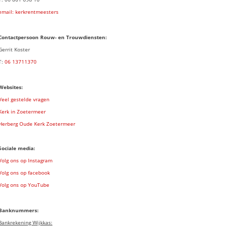
email: kerkrentmeesters
Contactpersoon Rouw- en Trouwdiensten:
Gerrit Koster
T:
06 13711370
Websites:
Veel gestelde vragen
Kerk in Zoetermeer
Herberg Oude Kerk Zoetermeer
Sociale media:
Volg ons op Instagram
Volg ons op facebook
Volg ons op YouTube
Banknummers:
Bankrekening Wijkkas: