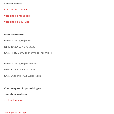
Sociale media:
Volg ons op Instagram
Volg ons op facebook
Volg ons op YouTube
Banknummers:
Bankrekening Wijkkas:
NL40 RABO 037 373 3739
t.n.v. Prot. Gem. Zoetermeer inz. Wijk 1
Bankrekening Wijkdiaconie:
NL62 RABO 037 374 1685
t.n.v. Diaconie PGZ Oude Kerk
Voor vragen of opmerkingen
over deze website:
mail webmaster
Privacyverklaringen