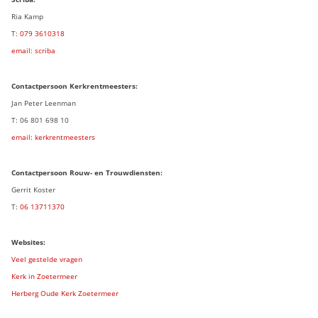
Ria Kamp
T:
079 3
610318
email: scriba
Contactpersoon
Kerkrentmeesters:
Jan Peter Leenman
T: 06 801 698 10
email: kerkrentmeesters
Contactpersoon Rouw- en Trouwdiensten:
Gerrit Koster
T:
06 13711370
Websites:
Veel gestelde vragen
Kerk in Zoetermeer
Herberg Oude Kerk Zoetermeer