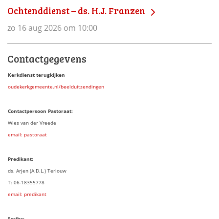
Ochtenddienst – ds. H.J. Franzen
zo 16 aug 2026 om 10:00
Contactgegevens
Kerkdienst terugkijken
oudekerkgemeente.nl/beelduitzendingen
Contactpersoon Pastoraat:
Wies van der Vreede
email: pastoraat
Predikant:
ds. Arjen (A.D.L.) Terlouw
T: 06-18355778
email: predikant
Scriba: