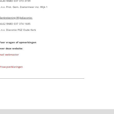
NL40 RABO 037 373 3739
t.n.v. Prot. Gem. Zoetermeer inz. Wijk 1
Bankrekening Wijkdiaconie:
NL62 RABO 037 374 1685
t.n.v. Diaconie PGZ Oude Kerk
Voor vragen of opmerkingen
over deze website:
mail webmaster
Privacyverklaringen