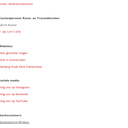
email: kerkrentmeesters
Contactpersoon Rouw- en Trouwdiensten:
Gerrit Koster
T:
06 13711370
Websites:
Veel gestelde vragen
Kerk in Zoetermeer
Herberg Oude Kerk Zoetermeer
Sociale media:
Volg ons op Instagram
Volg ons op facebook
Volg ons op YouTube
Banknummers:
Bankrekening Wijkkas: