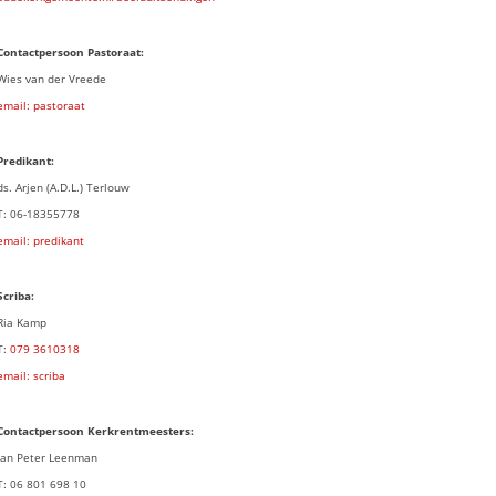
Contactpersoon Pastoraat:
Wies van der Vreede
email: pastoraat
Predikant:
ds. Arjen (A.D.L.) Terlouw
T: 06-18355778
email: predikant
Scriba:
Ria Kamp
T:
079 3
610318
email: scriba
Contactpersoon
Kerkrentmeesters:
Jan Peter Leenman
T: 06 801 698 10