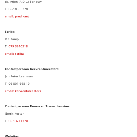
ds. Arjen (A.D.L.) Terlouw
T: 06-18355778
email: predikant
Scriba:
Ria Kamp
T:
079 3
610318
email: scriba
Contactpersoon
Kerkrentmeesters:
Jan Peter Leenman
T: 06 801 698 10
email: kerkrentmeesters
Contactpersoon Rouw- en Trouwdiensten:
Gerrit Koster
T:
06 13711370
Websites: