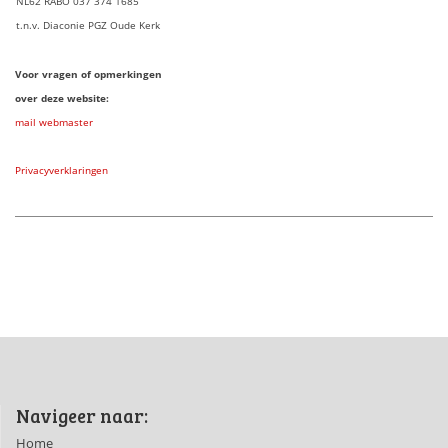
NL62 RABO 037 374 1685
t.n.v. Diaconie PGZ Oude Kerk
Voor vragen of opmerkingen
over deze website:
mail webmaster
Privacyverklaringen
Navigeer naar:
Home