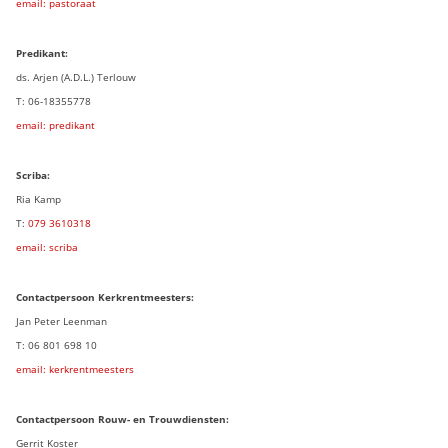
email: pastoraat
Predikant:
ds. Arjen (A.D.L.) Terlouw
T: 06-18355778
email: predikant
Scriba:
Ria Kamp
T:
079 3
610318
email: scriba
Contactpersoon
Kerkrentmeesters:
Jan Peter Leenman
T: 06 801 698 10
email: kerkrentmeesters
Contactpersoon Rouw- en Trouwdiensten:
Gerrit Koster