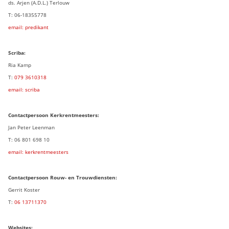
ds. Arjen (A.D.L.) Terlouw
T: 06-18355778
email: predikant
Scriba:
Ria Kamp
T:
079 3
610318
email: scriba
Contactpersoon
Kerkrentmeesters:
Jan Peter Leenman
T: 06 801 698 10
email: kerkrentmeesters
Contactpersoon Rouw- en Trouwdiensten:
Gerrit Koster
T:
06 13711370
Websites: