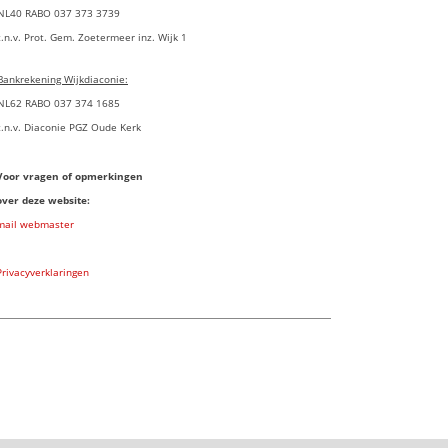
NL40 RABO 037 373 3739
t.n.v. Prot. Gem. Zoetermeer inz. Wijk 1
Bankrekening Wijkdiaconie:
NL62 RABO 037 374 1685
t.n.v. Diaconie PGZ Oude Kerk
Voor vragen of opmerkingen
over deze website:
mail webmaster
Privacyverklaringen