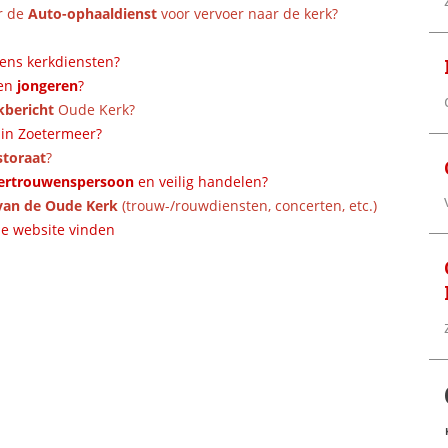
r de
Auto-ophaaldienst
voor vervoer naar de kerk?
ens kerkdiensten?
en
jongeren
?
bericht
Oude Kerk?
k in Zoetermeer?
storaat
?
ertrouwenspersoon
en veilig handelen?
van de Oude Kerk
(trouw-/rouwdiensten, concerten, etc.)
e website vinden