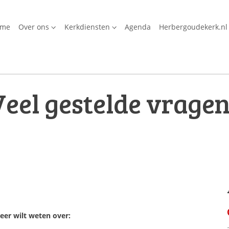
ome
Over ons
Kerkdiensten
Agenda
Herbergoudekerk.nl
Veel gestelde vrage
eer wilt weten over: