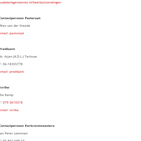
oudekerkgemeente.nl/beelduitzendingen
Contactpersoon Pastoraat:
Wies van der Vreede
email: pastoraat
Predikant:
ds. Arjen (A.D.L.) Terlouw
T: 06-18355778
email: predikant
Scriba:
Ria Kamp
T:
079 3
610318
email: scriba
Contactpersoon
Kerkrentmeesters:
Jan Peter Leenman
T: 06 801 698 10