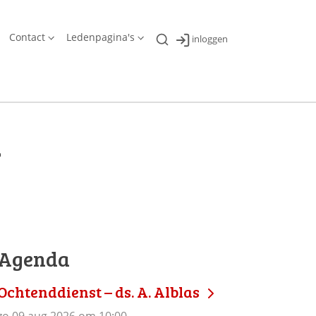
Contact
Ledenpagina's
inloggen
n
Agenda
Ochtenddienst – ds. A. Alblas