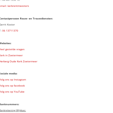
email: kerkrentmeesters
Contactpersoon Rouw- en Trouwdiensten:
Gerrit Koster
T:
06 13711370
Websites:
Veel gestelde vragen
Kerk in Zoetermeer
Herberg Oude Kerk Zoetermeer
Sociale media:
Volg ons op Instagram
Volg ons op facebook
Volg ons op YouTube
Banknummers:
Bankrekening Wijkkas: