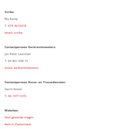
Scriba:
Ria Kamp
T:
079 3
610318
email: scriba
Contactpersoon
Kerkrentmeesters:
Jan Peter Leenman
T: 06 801 698 10
email: kerkrentmeesters
Contactpersoon Rouw- en Trouwdiensten:
Gerrit Koster
T:
06 13711370
Websites:
Veel gestelde vragen
Kerk in Zoetermeer