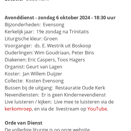
Avonddienst - zondag 6 oktober 2024 - 18:30 uur
Bijzonderheden: 
Evensong
Kerkelijk jaar: 
19e zondag na Trinitatis
Liturgische kleur:
Groen
Voorganger: 
ds. E. Westrik uit Boskoop
Ouderlingen:
Wim Goudriaan, Peter Bins
Diakenen:
Eric Caspers, Toos Hagers
Organist:
Geurt van Lagen
Koster: 
Jan Willem Duijzer
Collecte: 
Kosten Evensong
Bussen bij de uitgang: 
Restauratie Oude Kerk
Nevendiensten: 
Er is geen Kindernevendienst
Live luisteren / kijken: 
Live mee te luisteren via de 
kerkomroep
, en via de 
livestream op 
YouTube
.
Orde van Dienst
De volledige liturgie is op onze website 