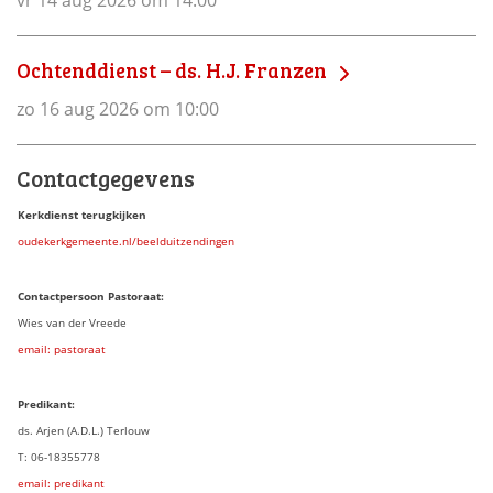
vr 14 aug 2026 om 14:00
Ochtenddienst – ds. H.J. Franzen
zo 16 aug 2026 om 10:00
Contactgegevens
Kerkdienst terugkijken
oudekerkgemeente.nl/beelduitzendingen
Contactpersoon Pastoraat:
Wies van der Vreede
email: pastoraat
Predikant:
ds. Arjen (A.D.L.) Terlouw
T: 06-18355778
email: predikant