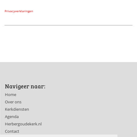
Privacyverklaringen
Navigeer naar:
Home
Over ons
Kerkdiensten
Agenda
Herbergoudekerk.nl
Contact