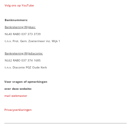
Volg ons op YouTube
Banknummers:
Bankrekening Wijkkas:
NL40 RABO 037 373 3739
t.n.v. Prot. Gem. Zoetermeer inz. Wijk 1
Bankrekening Wijkdiaconie:
NL62 RABO 037 374 1685
t.n.v. Diaconie PGZ Oude Kerk
Voor vragen of opmerkingen
over deze website:
mail webmaster
Privacyverklaringen