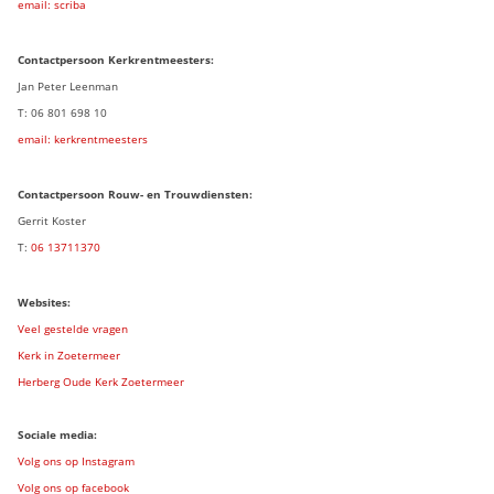
email: scriba
Contactpersoon
Kerkrentmeesters:
Jan Peter Leenman
T: 06 801 698 10
email: kerkrentmeesters
Contactpersoon Rouw- en Trouwdiensten:
Gerrit Koster
T:
06 13711370
Websites:
Veel gestelde vragen
Kerk in Zoetermeer
Herberg Oude Kerk Zoetermeer
Sociale media:
Volg ons op Instagram
Volg ons op facebook