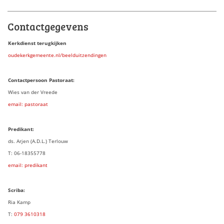
Contactgegevens
Kerkdienst terugkijken
oudekerkgemeente.nl/beelduitzendingen
Contactpersoon Pastoraat:
Wies van der Vreede
email: pastoraat
Predikant:
ds. Arjen (A.D.L.) Terlouw
T: 06-18355778
email: predikant
Scriba:
Ria Kamp
T:
079 3
610318