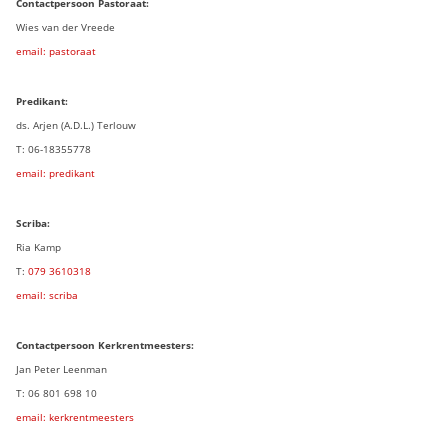
Contactpersoon Pastoraat:
Wies van der Vreede
email: pastoraat
Predikant:
ds. Arjen (A.D.L.) Terlouw
T: 06-18355778
email: predikant
Scriba:
Ria Kamp
T:
079 3
610318
email: scriba
Contactpersoon
Kerkrentmeesters:
Jan Peter Leenman
T: 06 801 698 10
email: kerkrentmeesters