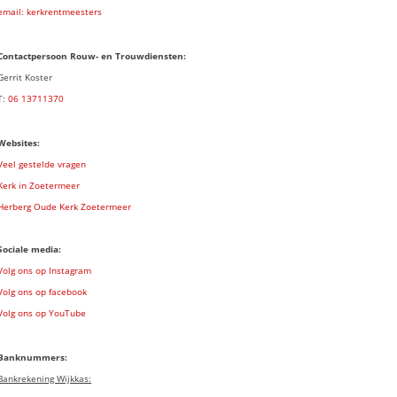
email: kerkrentmeesters
Contactpersoon Rouw- en Trouwdiensten:
Gerrit Koster
T:
06 13711370
Websites:
Veel gestelde vragen
Kerk in Zoetermeer
Herberg Oude Kerk Zoetermeer
Sociale media:
Volg ons op Instagram
Volg ons op facebook
Volg ons op YouTube
Banknummers:
Bankrekening Wijkkas: