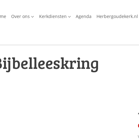
ome
Over ons
Kerkdiensten
Agenda
Herbergoudekerk.nl
ijbelleeskring