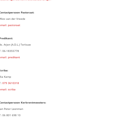
Contactpersoon Pastoraat:
Wies van der Vreede
email: pastoraat
Predikant:
ds. Arjen (A.D.L.) Terlouw
T: 06-18355778
email: predikant
Scriba:
Ria Kamp
T:
079 3
610318
email: scriba
Contactpersoon
Kerkrentmeesters:
Jan Peter Leenman
T: 06 801 698 10