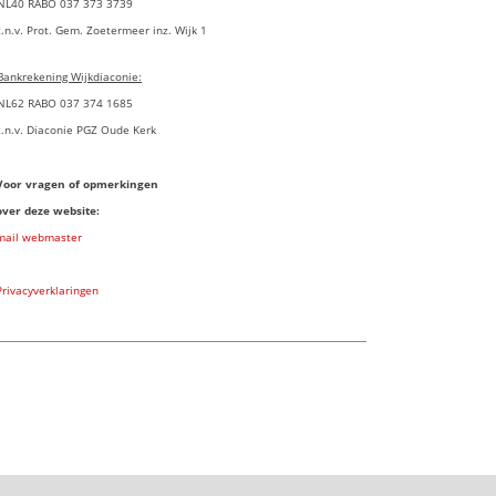
NL40 RABO 037 373 3739
t.n.v. Prot. Gem. Zoetermeer inz. Wijk 1
Bankrekening Wijkdiaconie:
NL62 RABO 037 374 1685
t.n.v. Diaconie PGZ Oude Kerk
Voor vragen of opmerkingen
over deze website:
mail webmaster
Privacyverklaringen