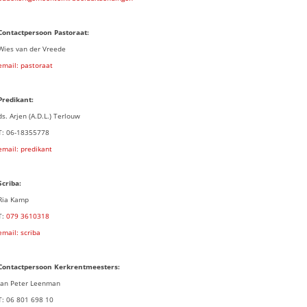
Contactpersoon Pastoraat:
Wies van der Vreede
email: pastoraat
Predikant:
ds. Arjen (A.D.L.) Terlouw
T: 06-18355778
email: predikant
Scriba:
Ria Kamp
T:
079 3
610318
email: scriba
Contactpersoon
Kerkrentmeesters:
Jan Peter Leenman
T: 06 801 698 10