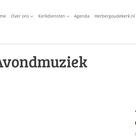
ome
Over ons
Kerkdiensten
Agenda
Herbergoudekerk.nl
Avondmuziek