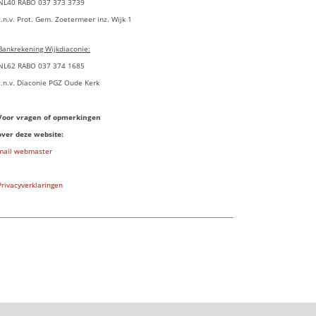
NL40 RABO 037 373 3739
t.n.v. Prot. Gem. Zoetermeer inz. Wijk 1
Bankrekening Wijkdiaconie:
NL62 RABO 037 374 1685
t.n.v. Diaconie PGZ Oude Kerk
Voor vragen of opmerkingen
over deze website:
mail webmaster
Privacyverklaringen