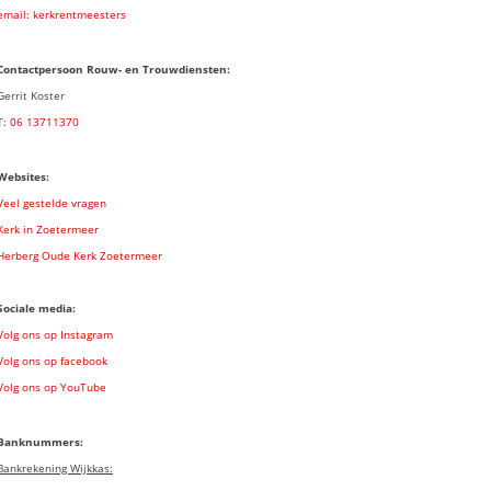
email: kerkrentmeesters
Contactpersoon Rouw- en Trouwdiensten:
Gerrit Koster
T:
06 13711370
Websites:
Veel gestelde vragen
Kerk in Zoetermeer
Herberg Oude Kerk Zoetermeer
Sociale media:
Volg ons op Instagram
Volg ons op facebook
Volg ons op YouTube
Banknummers:
Bankrekening Wijkkas: