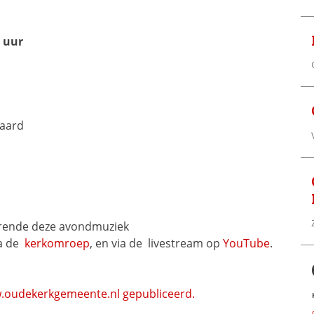
0 uur
gaard
rende deze avondmuziek
a de 
kerkomroep
, en via de 
livestream op 
YouTube
.
oudekerkgemeente.nl gepubliceerd.