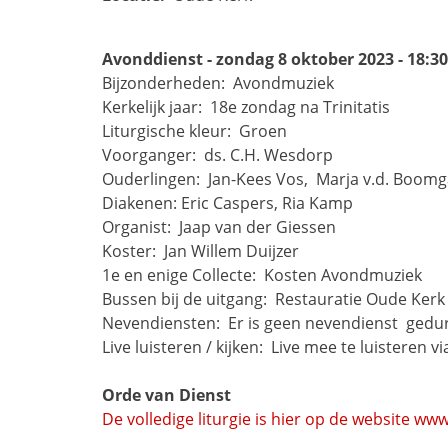
Avonddienst - zondag 8 oktober 2023 - 18:3
Bijzonderheden: 
Avondmuziek
Kerkelijk jaar: 
18e zondag na Trinitatis
Liturgische kleur: 
Groen
Voorganger: 
ds. C.H. Wesdorp
Ouderlingen: 
Jan-Kees Vos, 
Marja v.d. Boom
Diakenen:
Eric Caspers, Ria Kamp
Organist: 
Jaap van der Giessen
Koster: 
Jan Willem Duijzer
1e en enige Collecte: 
Kosten Avondmuziek
Bussen bij de uitgang: 
Restauratie Oude Kerk
Nevendiensten: 
Er is geen nevendienst 
gedu
Live luisteren / kijken: 
Live mee te luisteren vi
Orde van Dienst
De volledige liturgie is hier op de website 
www.