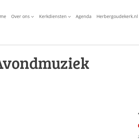
ome
Over ons
Kerkdiensten
Agenda
Herbergoudekerk.nl
Avondmuziek