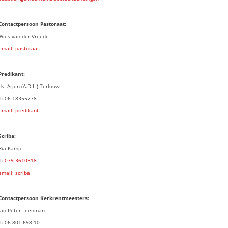
Contactpersoon Pastoraat:
Wies van der Vreede
email: pastoraat
Predikant:
ds. Arjen (A.D.L.) Terlouw
T: 06-18355778
email: predikant
Scriba:
Ria Kamp
T:
079 3
610318
email: scriba
Contactpersoon
Kerkrentmeesters:
Jan Peter Leenman
T: 06 801 698 10