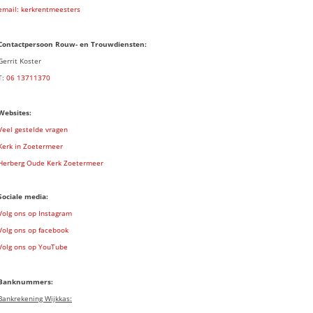
email: kerkrentmeesters
Contactpersoon Rouw- en Trouwdiensten:
Gerrit Koster
T:
06 13711370
Websites:
Veel gestelde vragen
Kerk in Zoetermeer
Herberg Oude Kerk Zoetermeer
Sociale media:
Volg ons op Instagram
Volg ons op facebook
Volg ons op YouTube
Banknummers:
Bankrekening Wijkkas: