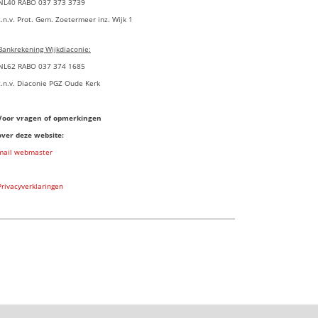
NL40 RABO 037 373 3739
t.n.v. Prot. Gem. Zoetermeer inz. Wijk 1
Bankrekening Wijkdiaconie:
NL62 RABO 037 374 1685
t.n.v. Diaconie PGZ Oude Kerk
Voor vragen of opmerkingen
over deze website:
mail webmaster
Privacyverklaringen