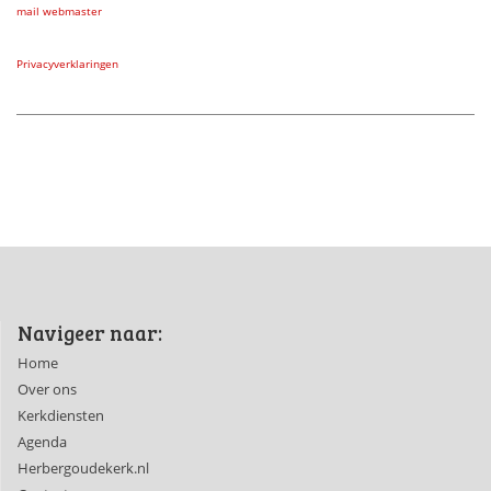
mail webmaster
Privacyverklaringen
Navigeer naar:
Home
Over ons
Kerkdiensten
Agenda
Herbergoudekerk.nl