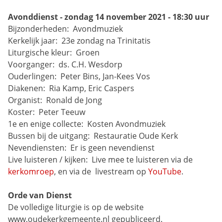
Avonddienst - zondag 14 november 2021 - 18:30 uur
Bijzonderheden: 
Avondmuziek
Kerkelijk jaar: 
23e zondag na Trinitatis
Liturgische kleur: 
Groen
Voorganger: 
ds. C.H. Wesdorp
Ouderlingen: 
Peter Bins, Jan-Kees Vos
Diakenen: 
Ria Kamp, Eric Caspers
Organist: 
Ronald de Jong
Koster: 
Peter Teeuw
1e en enige collecte: 
Kosten Avondmuziek
Bussen bij de uitgang: 
Restauratie Oude Kerk
Nevendiensten: 
Er is geen nevendienst
Live luisteren / kijken: 
Live mee te luisteren via de 
kerkomroep
, en via de 
livestream op 
YouTube
.
Orde van Dienst
De volledige liturgie is op de website 
www.oudekerkgemeente.nl gepubliceerd.