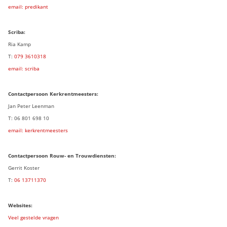
email: predikant
Scriba:
Ria Kamp
T:
079 3
610318
email: scriba
Contactpersoon
Kerkrentmeesters:
Jan Peter Leenman
T: 06 801 698 10
email: kerkrentmeesters
Contactpersoon Rouw- en Trouwdiensten:
Gerrit Koster
T:
06 13711370
Websites:
Veel gestelde vragen