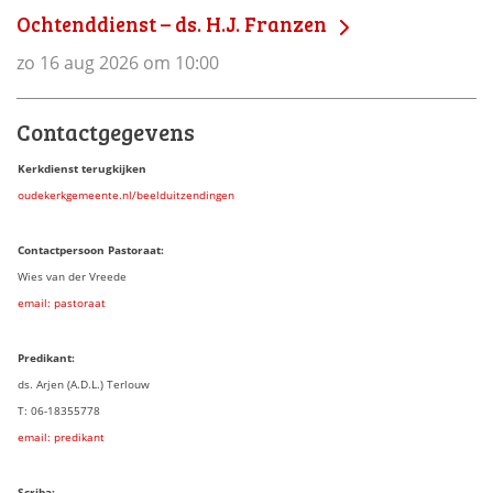
Ochtenddienst – ds. H.J. Franzen
zo 16 aug 2026 om 10:00
Contactgegevens
Kerkdienst terugkijken
oudekerkgemeente.nl/beelduitzendingen
Contactpersoon Pastoraat:
Wies van der Vreede
email: pastoraat
Predikant:
ds. Arjen (A.D.L.) Terlouw
T: 06-18355778
email: predikant
Scriba: