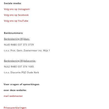
Sociale media:
Volg ons op Instagram
Volg ons op facebook
Volg ons op YouTube
Banknummers:
Bankrekening Wijkkas:
NL40 RABO 037 373 3739
t.n.v. Prot. Gem. Zoetermeer inz. Wijk 1
Bankrekening Wijkdiaconie:
NL62 RABO 037 374 1685
t.n.v. Diaconie PGZ Oude Kerk
Voor vragen of opmerkingen
over deze website:
mail webmaster
Privacyverklaringen