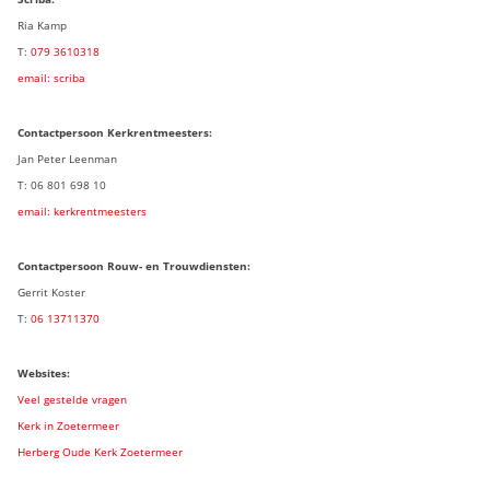
Ria Kamp
T:
079 3
610318
email: scriba
Contactpersoon
Kerkrentmeesters:
Jan Peter Leenman
T: 06 801 698 10
email: kerkrentmeesters
Contactpersoon Rouw- en Trouwdiensten:
Gerrit Koster
T:
06 13711370
Websites:
Veel gestelde vragen
Kerk in Zoetermeer
Herberg Oude Kerk Zoetermeer